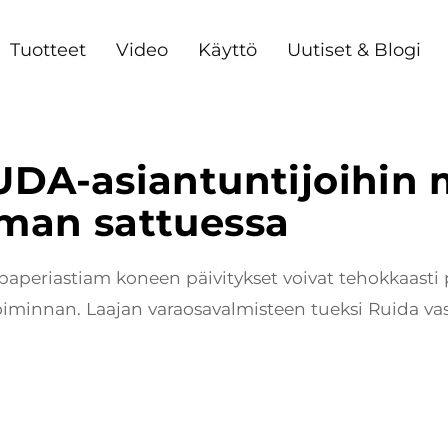
Tuotteet
Video
Käyttö
Uutiset & Blogi
UDA-asiantuntijoihin
man sattuessa
 paperiastiam koneen päivitykset voivat tehokkaasti
iminnan. Laajan varaosavalmisteen tueksi Ruida vast