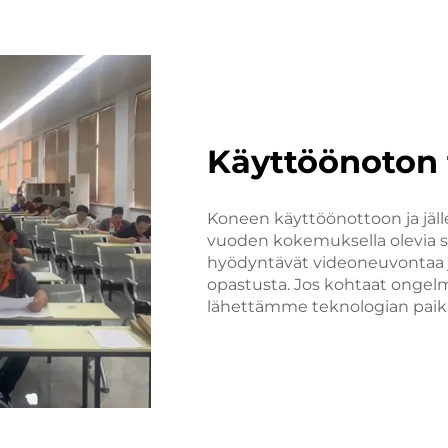
Käyttöönoton 
Koneen käyttöönottoon ja jäll
vuoden kokemuksella olevia se
hyödyntävät videoneuvontaa j
opastusta. Jos kohtaat ongel
lähettämme teknologian paik