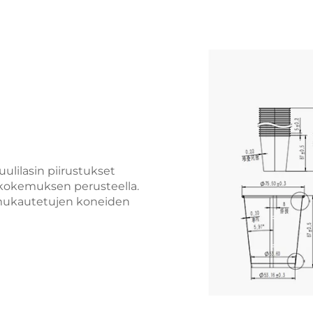
lilasin piirustukset
okokemuksen perusteella.
 mukautetujen koneiden