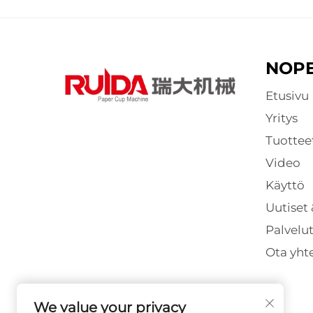
NOPE
Etusivu
Yritys
Tuottee
Video
Käyttö
Uutiset 
Palvelu
Ota yht
We value your privacy