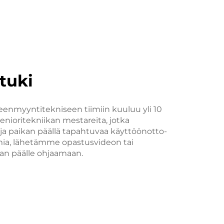
tuki
eenmyyntitekniseen tiimiin kuuluu yli 10
nioritekniikan mestareita, jotka
a paikan päällä tapahtuvaa käyttöönotto-
mia, lähetämme opastusvideon tai
an päälle ohjaamaan.