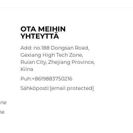
OTA MEIHIN
YHTEYTTÄ
Add: no.188 Dongsan Road,
Gexiang High Tech Zone,
Ruian City, Zhejiang Province,
Kiina
Puh:
+8619883750216
Sähköposti:
[email protected]
ine
ne