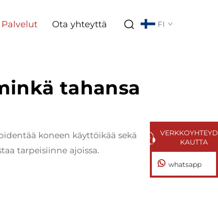
Palvelut
Ota yhteyttä
FI
 minkä tahansa
VERKKOYHTEYD
 pidentää koneen käyttöikää sekä
KAUTTA
aa tarpeisiinne ajoissa.
whatsapp