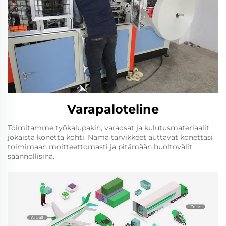
Varapaloteline
Toimitamme työkalupakin, varaosat ja kulutusmateriaalit
jokaista konetta kohti. Nämä tarvikkeet auttavat konettasi
toimimaan moitteettomasti ja pitämään huoltovälit
säännöllisinä.