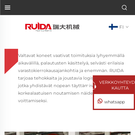
FI
Valtavat koneet vaativat toimituksia lyhyemmällä
aikavälillä, palautusten käsittelyä, selvästi erilaisia
varastokierrokausajankohtia ja enemmän. RUIDA
tarjoaa tehokkaita ja joustavia logistiikkatyökaluja,
VERKKOYHTEYD
jotka yhdistävät nopean täyttämisen ja
KAUTTA
korkealaatuisen noutamisen näiden haasteiden
voittamiseksi.
whatsapp