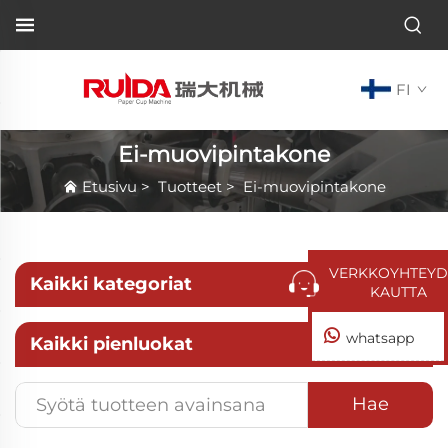
FI
Ei-muovipintakone
Etusivu
>
Tuotteet
>
Ei-muovipintakone
VERKKOYHTEYD
Kaikki kategoriat
KAUTTA
whatsapp
Kaikki pienluokat
Hae