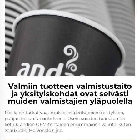
Valmiin tuotteen valmistustaito
ja yksityiskohdat ovat selvästi
muiden valmistajien yläpuolella
Meillä on tarkat vaatimukset paperikuppien rei'ityksen,
pohjan taiton tai uritukseen. Usein suurten brändien tai
ketjubrändien OEM-tehtaiden ensimmäinen valinta, kuten
Starbucks, McDonald's jne.