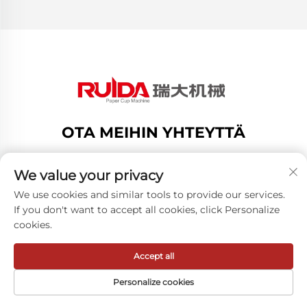
OTA MEIHIN YHTEYTTÄ
Add: no.188 Dongsan Road, Gexiang High Tech
Zone, Ruian City, Zhejiang Province, Kiina
We value your privacy
Puh:
+8619883750216
We use cookies and similar tools to provide our services.
If you don't want to accept all cookies, click Personalize
Sähköposti:
[email protected]
cookies.
Accept all
Tekijänoikeus © ZheJiang RUIDA Machinery Co.,Ltd -
Tietosuojakäytäntö
Personalize cookies