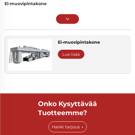
Ei-muovipintakone
Ei-muovipintakone
Lue lisää
Onko Kysyttävää
Tuotteemme?
Hanki tarjous →