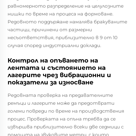
равномерното разпределение на целулозните
нишки по време на процеса на формоване.
Редовното поддържане намалява бракуваните
частици, причинени от размерни
несъответствия, приблизително в 9 от 10
случая според индустриални доклади.
Контрол на опъването на
лентата и състоянието на
лагерите чрез вибрационни и
показатели за износване
Редовната проверка на предавателните
ремъци и лагерите може да предотврати
големи повреди по време на производствения
процес. Проверката на опъна трябва да се
извършва приблизително всеки две седмици с
помощта на звуковите метри, с които