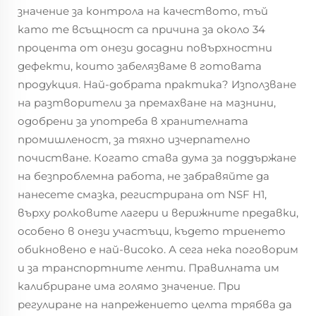
значение за контрола на качеството, тъй
като те всъщност са причина за около 34
процента от онези досадни повърхностни
дефекти, които забелязваме в готовата
продукция. Най-добрата практика? Използване
на разтворители за премахване на мазнини,
одобрени за употреба в хранителната
промишленост, за тяхно изчерпателно
почистване. Когато става дума за поддържане
на безпроблемна работа, не забравяйте да
нанесете смазка, регистрирана от NSF H1,
върху ролковите лагери и верижните предавки,
особено в онези участъци, където триенето
обикновено е най-високо. А сега нека поговорим
и за транспортните ленти. Правилната им
калибриране има голямо значение. При
регулиране на напрежението целта трябва да