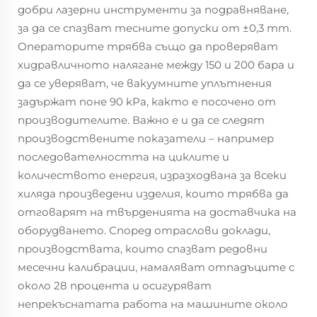
добри лазерни инструменти за подравняване,
за да се спазват тесните допуски от ±0,3 mm.
Операторите трябва също да проверяват
хидравличното налягане между 150 и 200 бара и
да се уверяват, че вакуумните уплътнения
задържат поне 90 kPa, както е посочено от
производителите. Важно е и да се следят
производствените показатели – например
последователността на циклите и
количеството енергия, изразходвана за всеки
хиляда произведени изделия, които трябва да
отговарят на твърденията на доставчика на
оборудването. Според отраслови доклади,
производствата, които спазват редовни
месечни калибрации, намаляват отпадъците с
около 28 процента и осигуряват
непрекъснатата работа на машините около