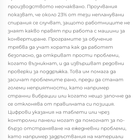
производството неочаквано. Проучвания
показват, че около 23% от тези непланувани
спирания се случват, защото работниците не
знаят какво правят при работа с машини за
конвертиране. Програмите за обучение
трябва да учат хората как да работят
безопасно, да откриват прости проблеми,
когато възникнат, и да извършват редовни
проверки за поддръжка. Това им помага да
засичат проблемите рано, преди да станат
големи неприятности, като например
странни вибрации или когато нещо започне да
се отклонява от правилната си позиция.
Цифрови указания на таблети или чрез
контролни панели могат да помогнат за по-
бързо отстраняване на ежедневни проблеми,
като например задръствания на материали