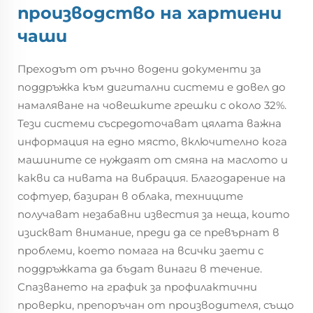
производство на хартиени
чаши
Преходът от ръчно водени документи за
поддръжка към дигитални системи е довел до
намаляване на човешките грешки с около 32%.
Тези системи съсредоточават цялата важна
информация на едно място, включително кога
машините се нуждаят от смяна на маслото и
какви са нивата на вибрация. Благодарение на
софтуер, базиран в облака, техниците
получават незабавни известия за неща, които
изискват внимание, преди да се превърнат в
проблеми, което помага на всички заети с
поддръжката да бъдат винаги в течение.
Спазването на график за профилактични
проверки, препоръчан от производителя, също