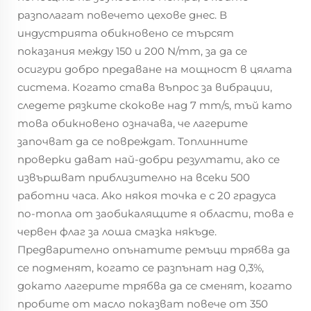
разполагат повечето цехове днес. В
индустрията обикновено се търсят
показания между 150 и 200 N/mm, за да се
осигури добро предаване на мощност в цялата
система. Когато става въпрос за вибрации,
следете рязките скокове над 7 mm/s, тъй като
това обикновено означава, че лагерите
започват да се повреждат. Топлинните
проверки дават най-добри резултати, ако се
извършват приблизително на всеки 500
работни часа. Ако някоя точка е с 20 градуса
по-топла от заобикалящите я области, това е
червен флаг за лоша смазка някъде.
Предварително опънатите ремъци трябва да
се подменят, когато се разпънат над 0,3%,
докато лагерите трябва да се сменят, когато
пробите от масло показват повече от 350