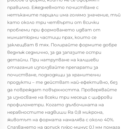
правилно. Ежедневното почистване с
нетъканите парцали има голямо значение, тъй
като около три четвърти от всички
проблеми при формоването идват от
миниатюрни частици прах, които се
заклещват в тях. Полирайте формите добре
веднъж седмично, за да запазите остри
детайли. При натрупване на калциеви
отлагания използвайте препарати за
почистване, подходящи за хранителни
продукти – те действат най-ефективно, без
да повреждат повърхността. Проверявайте
за износване на всеки три месеца с цифрови
профилометри. Когато дълбочината на
неравностите надвиши Ra 0,8 микрона,
животът на формата намалява с около 40%.
Спазването на допуск плюс-минус 0,1 мм помага