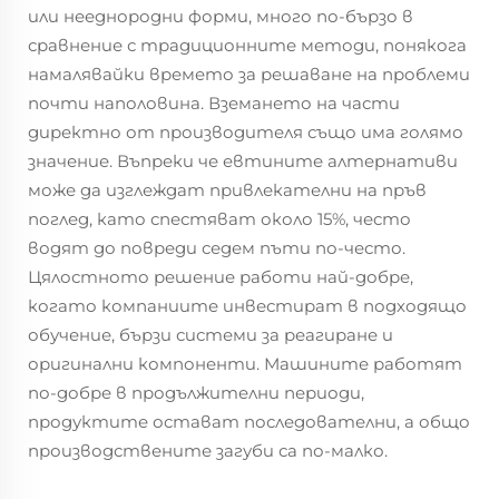
или нееднородни форми, много по-бързо в
сравнение с традиционните методи, понякога
намалявайки времето за решаване на проблеми
почти наполовина. Вземането на части
директно от производителя също има голямо
значение. Въпреки че евтините алтернативи
може да изглеждат привлекателни на пръв
поглед, като спестяват около 15%, често
водят до повреди седем пъти по-често.
Цялостното решение работи най-добре,
когато компаниите инвестират в подходящо
обучение, бързи системи за реагиране и
оригинални компоненти. Машините работят
по-добре в продължителни периоди,
продуктите остават последователни, а общо
производствените загуби са по-малко.