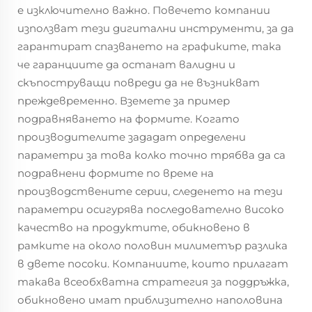
е изключително важно. Повечето компании
използват тези дигитални инструменти, за да
гарантират спазването на графиките, така
че гаранциите да останат валидни и
скъпоструващи повреди да не възникват
преждевременно. Вземете за пример
подравняването на формите. Когато
производителите зададат определени
параметри за това колко точно трябва да са
подравнени формите по време на
производствените серии, следенето на тези
параметри осигурява последователно високо
качество на продуктите, обикновено в
рамките на около половин милиметър разлика
в двете посоки. Компаниите, които прилагат
такава всеобхватна стратегия за поддръжка,
обикновено имат приблизително наполовина