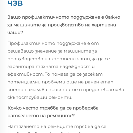
ЧЗВ
Защо профилактичното поддържане е важно
за машините за производство на хартиени
чаши?
Профилактичното поддържане е от
решаващо значение за машините за
производство на хартиени чаши, за да се
гарантира тяхната надеждност и
ефективност. То помага да се засекат
потенциални проблеми още на ранен етап,
което намалява простоите и предотвратява
скъпоструващи ремонти.
Колко често трябва да се проверява
натягането на ремъците?
Натягането на ремъците трябва да се