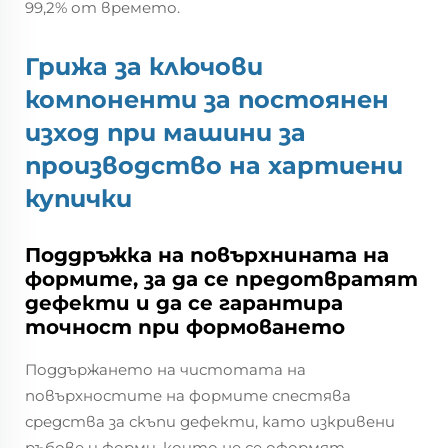
99,2% от времето.
Грижа за ключови
компоненти за постоянен
изход при машини за
производство на хартиени
купички
Поддръжка на повърхнината на
формите, за да се предотвратят
дефекти и да се гарантира
точност при формоването
Поддържането на чистотата на
повърхностите на формите спестява
средства за скъпи дефекти, като изкривени
ръбове и форми, които не се оформят