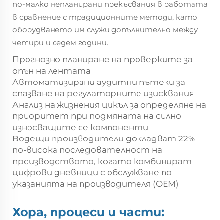
по-малко непланирани прекъсвания в работата
в сравнение с традиционните методи, като
оборудването им служи допълнително между
четири и седем години.
Прогнозно планиране на проверките за
опън на лентата
Автоматизирани аудитни пътеки за
спазване на регулаторните изисквания
Анализ на жизнения цикъл за определяне на
приоритет при подмяната на силно
износващите се компоненти
Водещи производители докладват 22%
по-висока последователност на
производството, когато комбинират
цифрови дневници с обслужване по
указанията на производителя (OEM)
Хора, процеси и части: