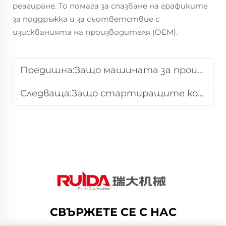
реагиране. То помага за спазване на графиките
за поддръжка и за съответствие с
изискванията на производителя (OEM).
Предишна:
Защо машината за производство на хартиени купи е от съществено значение за устойчивите решения за опаковки
Следваща:
Защо стартиращите компании трябва да инвестират в компактна машина за производство на хартиени чинии
СВЪРЖЕТЕ СЕ С НАС