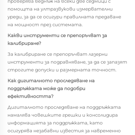
проверява веднъж на всеки две седмици с
помощта на ултразвукови измервателни
уреди, за да се осигури правилната предаване
на мощност през системата.
Какви инструменти се препоръчват за
калибриране?
За калибриране се препоръчват лазерни
инструменти за подравняване, за да се запазят
строгите допуски и размерната точност.
Как дигиталното проследяване на
поддръжката може да подобри
ефективността?
Дигиталното проследяване на поддръжката
намалява човешките грешки и консолидира
информацията за поддръжката, като
осигурява незабавни известия за навременно