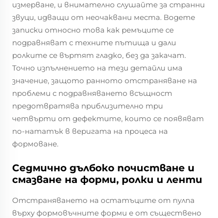
измерване, и внимателно слушайте за странни
звуци, идващи от неочаквани места. Водете
записки относно това как ремъците се
подравняват с техните пътища и дали
ролките се въртят гладко, без да закачат.
Точно изпълнението на тези детайли има
значение, защото ранното отстраняване на
проблеми с подравняването всъщност
предотвратява приблизително три
четвърти от дефектите, които се появяват
по-нататък в веригата на процеса на
формоване.
Седмично дълбоко почистване и
смазване на форми, ролки и ленти
Отстраняването на остатъците от пулпа
върху формовъчните форми е от съществено