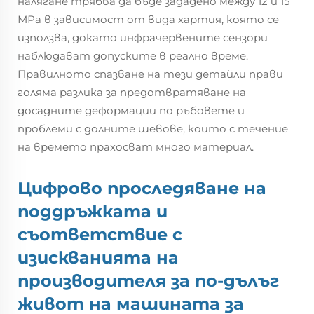
налягане трябва да бъде зададено между 12 и 15
МРа в зависимост от вида хартия, която се
използва, докато инфрачервените сензори
наблюдават допуските в реално време.
Правилното спазване на тези детайли прави
голяма разлика за предотвратяване на
досадните деформации по ръбовете и
проблеми с долните шевове, които с течение
на времето прахосват много материал.
Цифрово проследяване на
поддръжката и
съответствие с
изискванията на
производителя за по-дълъг
живот на машината за