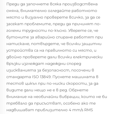
Преди да започнете всяка производствена
смяна, внимателно огледайте работното
място и визуално проверете всичко, за да се
засекат проблемите, преди да причинят по-
големи трудности по-късно. Уверете се, че
бутоните за аварийно спиране работят при
натискане, потвърдете, че всички защитни
устройства са на правилното си място, и
двойно проверете дали всички електрически
връзки изглеждат надеждни според
изискванията за безопасност, посочени в
стандарта ISO 13849. Пуснете машината в
тестов цикъл при по-ниски скорости, за да
видите дали нещо не е в ред. Обрнете
внимание на необичайни вибрации, които не би
трябвало да присъстват, особено ако те
надвишават приблизително 4 mm/s RMS