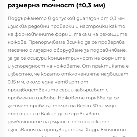
размерна точност (±0,3 мм)
Поддържането в допусков диапазон от 0,3 мм
изисква редовни проверки и настройки както
на формовъчните форми, така и на режещите
ножове. Препоръчваме всичко да се проверява
месечно с лазерно оборудване за подравняване,
за да се осигури концентричност на формите
и успоредност на ножовете. От практиката е
известно, че когато отклоненията надвишат
0,15 мм, около една четвърт от
производствените серии завършват с
проблемни шевове. Ножовете трябва да се
засичат приблизително на всеки 50 хиляди
операции и е важно да се сравняват
дълбочините на рязане с техническите
изисквания на производителя. Хидравличното