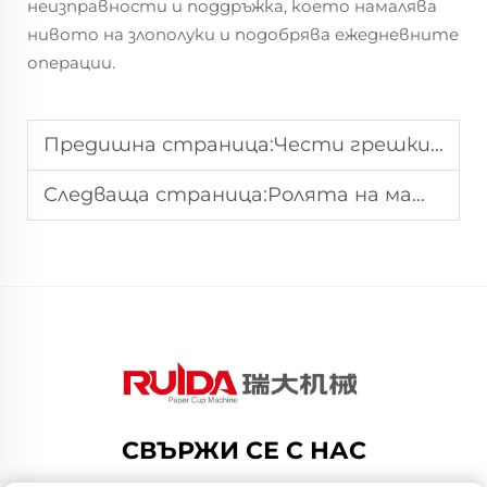
неизправности и поддръжка, което намалява
нивото на злополуки и подобрява ежедневните
операции.
Предишна страница:
Чести грешки, които трябва да се избягват при работа с машина за производство на хартиени чаши
Следваща страница:
Ролята на машината за хартиени чаши в устойчивото опаковане на храна
СВЪРЖИ СЕ С НАС