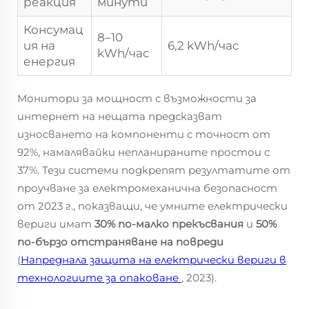
реакция
минути
Консумац
8–10
ия на
6,2 kWh/час
kWh/час
енергия
Монитори за мощност с възможности за
интернет на нещата предсказват
износването на компоненти с точност от
92%, намалявайки непланираните простои с
37%. Тези системи подкрепят резултатите от
проучване за електромеханична безопасност
от 2023 г., показващи, че умните електрически
вериги имат
30% по-малко прекъсвания
и
50%
по-бързо отстраняване на повреди
(
Напреднала защита на електрически вериги в
технологиите за опаковане
, 2023).