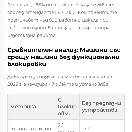
блокиращо 98% от точките на засмукване
според стандарта ISO 12100. Компонентите
преминават над 500 работни цикъла при
фабрични изпитвания, за да се гарантира
безотказна работа.
Сравнителен анализ: Машини със
срещу машини без функционални
блокировки
Докладът за индустриална безопасност от
2023 г. анализира 47 обекта и установява:
С
Без предпазни
Метрика
блокир
устройства
овки
2,1
Годишни ръчни
17,4
инцид