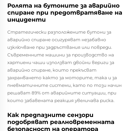
Ролята на бутоните за аварийно
спиране при предотвратяване на
инциденти
Стратегически разположените бутони за
аварийно спиране осигуряват незабавно
изключване при задръствания или повреди.
Съвременните машини за производство на
хартиени чаши използват двойни вериги за
аварийно спиране, които прекъсват
захранването както за моторите, така и за
пневматичните системи, като по този начин
решават 89% от аварийните ситуации, при
които забавената реакция увеличава риска.
Как предпазните сензори
подобряват реалновременната
безопасност на оператора