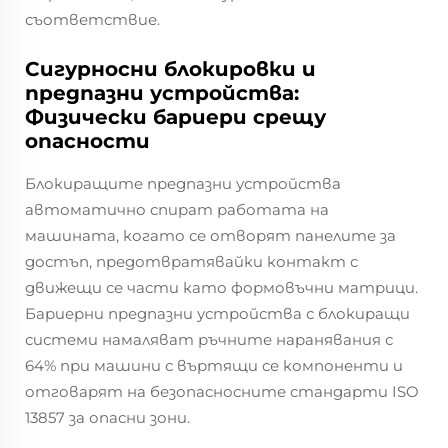
съответствие.
Сигурносни блокировки и
предпазни устройства:
Физически бариери срещу
опасности
Блокиращите предпазни устройства
автоматично спират работата на
машината, когато се отворят панелите за
достъп, предотвратявайки контакт с
движещи се части като формовъчни матрици.
Бариерни предпазни устройства с блокиращи
системи намаляват ръчните наранявания с
64% при машини с въртящи се компоненти и
отговарят на безопасносните стандарти ISO
13857 за опасни зони.