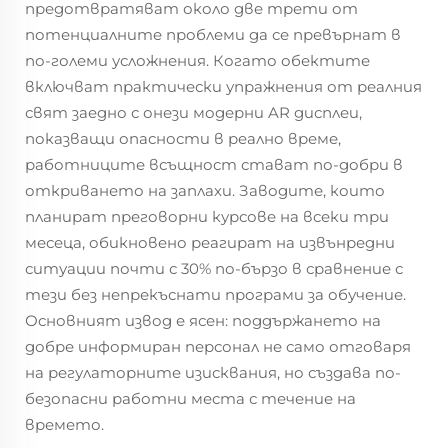
предотвратяват около две трети от
потенциалните проблеми да се превърнат в
по-големи усложнения. Когато обектите
включват практически упражнения от реалния
свят заедно с онези модерни AR дисплеи,
показващи опасности в реално време,
работниците всъщност стават по-добри в
откриването на заплахи. Заводите, които
планират преговорни курсове на всеки три
месеца, обикновено реагират на извънредни
ситуации почти с 30% по-бързо в сравнение с
тези без непрекъснати програми за обучение.
Основният извод е ясен: поддържането на
добре информиран персонал не само отговаря
на регулаторните изисквания, но създава по-
безопасни работни места с течение на
времето.