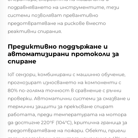
подравняването на инструментите, тези
системи позволяват превантивно
предотвратяване на рискове вместо
реактивни спирания.
Предиктивно поддържане и
автоматизирани протоколи за
спиране
IoT сензори, комбинирани с машинно обучение,
прогнозират износването на компоненти с
80% по-голяма точност в сравнение с ръчни
проверки. Автоматични системи за смазване и
термични защити за прекъсване спират
работата, преди температурата на мотора
да достигне 220°F (104°C), критична граница за
предотвратяване на пожари. Обекти, приели