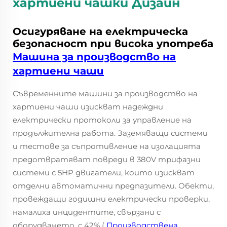
хартиени чашки
Дизайн
Осигуряване на електрическа
безопасност при висока употреба
Машина за производство на
хартиени чаши
Съвременните машини за производство на
хартиени чаши изискват надеждни
електрически протоколи за управление на
продължителна работа. Заземяващи системи
и тестове за съпротивление на изолацията
предотвратяват повреди в 380V трифазни
системи с 5HP двигатели, които изискват
отделни автоматични предпазители. Обекти,
провеждащи годишни електрически проверки,
намалиха инцидентите, свързани с
оборудването, с 42% (
Производствена