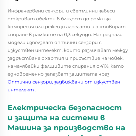
Инфрачервени сензори и светлинни завеси
откриват обекти в близост до ролки за
компресия или режещи агрегати и активират
спиране в рамките на 0,3 секунди. Напреднали
модели използват оптични сензори с
изкуствен интелект, които различават между
задръстване с хартия и присъствие на човек,
намалявайки фалшивите спирания с 41%, като
едновременно запазват защитата чрез
Оптични сензори, задвижвани от изкуствен
интелект
.
Електрическа безопасност
и защита на системи в
Машина за производство на