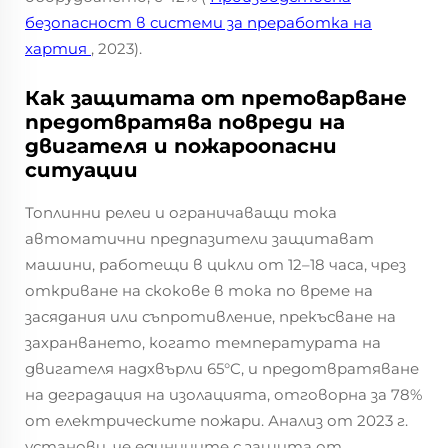
безопасност в системи за преработка на
хартия
, 2023).
Как защитата от претоварване
предотвратява повреди на
двигателя и пожароопасни
ситуации
Топлинни релеи и ограничаващи тока
автоматични предпазители защитават
машини, работещи в цикли от 12–18 часа, чрез
откриване на скокове в тока по време на
засядания или съпротивление, прекъсване на
захранването, когато температурата на
двигателя надхвърли 65°C, и предотвратяване
на деградация на изолацията, отговорна за 78%
от електрическите пожари. Анализ от 2023 г.
установи, че единиците с защита от