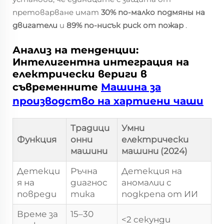
претоварване имат
30% по-малко подмяны на
двигатели
и
89% по-нисък риск от пожар
.
Анализ на тенденции:
Интелигентна интеграция на
електрически вериги в
съвременните
Машина за
производство на хартиени чаши
Традици
Умни
Функция
онни
електрически
машини
машини (2024)
Детекци
Ръчна
Детекция на
я на
диагнос
аномалии с
повреди
тика
подкрепа от ИИ
Време за
15–30
<2 секунди