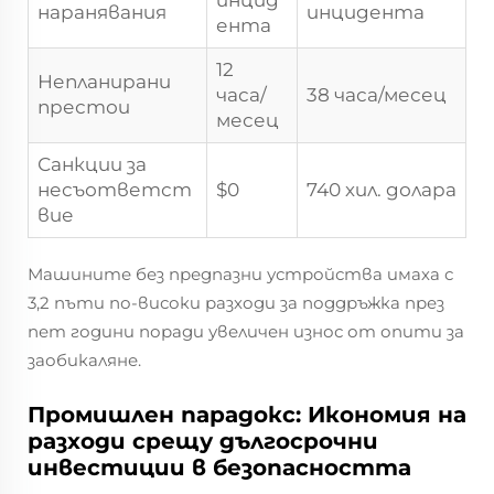
наранявания
инцидента
ента
12
Непланирани
часа/
38 часа/месец
престои
месец
Санкции за
несъответст
$0
740 хил. долара
вие
Машините без предпазни устройства имаха с
3,2 пъти по-високи разходи за поддръжка през
пет години поради увеличен износ от опити за
заобикаляне.
Промишлен парадокс: Икономия на
разходи срещу дългосрочни
инвестиции в безопасността