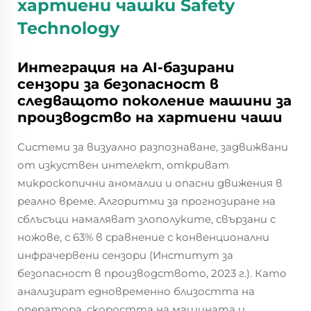
хартиени чашки
Safety
Technology
Интеграция на AI-базирани
сензори за безопасност в
следващото поколение машини за
производство на хартиени чаши
Системи за визуално разпознаване, задвижвани
от изкуствен интелект, откриват
микроскопични аномалии и опасни движения в
реално време. Алгоритми за прогнозиране на
сблъсъци намаляват злополуките, свързани с
ножове, с 63% в сравнение с конвенционални
инфрачервени сензори (Институт за
безопасност в производството, 2023 г.). Като
анализират едновременно близостта на
оператора, скоростта на машината и