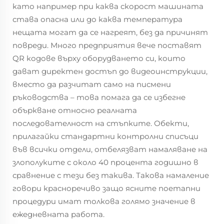
като например при каква скорост машината
става опасна или до каква температура
нещата могат да се нагреят, без да причинят
повреди. Много предприятия вече поставят
QR кодове върху оборудването си, които
дават директен достъп до видеоинструкции,
вместо да разчитат само на писмени
ръководства – това помага да се избегне
объркване относно реалната
последователност на стъпките. Обекти,
прилагайки стандартни контролни списъци
във всички отдели, отбелязват намаляване на
злополуките с около 40 процента годишно в
сравнение с тези без такива. Такова намаление
говори красноречиво защо ясните поетапни
процедури имат толкова голямо значение в
ежедневната работа.