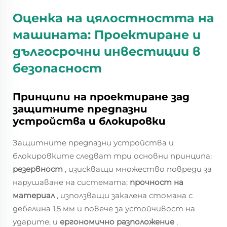
Оценка на цялостността на
машината: Проектиране и
дългосрочни инвестиции в
безопасност
Принципи на проектиране зад
защитните предпазни
устройства и блокировки
Защитните предпазни устройства и
блокировките следват три основни принципа:
резервност
, изискващи множество повреди за
нарушаване на системата;
прочност на
материал
, използващи закалена стомана с
дебелина 1,5 мм и повече за устойчивост на
ударите; и
ергономично разположение
,