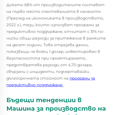
Докато 68% от производителите поставят
на първо място спестяванията в началото
(Преглед на икономиката в производството,
2022 г.), тези, които използват програми за
предиктивно поддържане, отчитат с 31% по-
ниски общи разходи за притежание в рамките
на десет години. Това отразява данни,
показващи че всеки 1 долар, инвестирован в
безопасността при проектирането,
предотвратява разходи от 4,70 долара,
свързани с инциденти, подчертавайки
дългосрочната стойност на
програми за
предиктивно поддържане
.
Бъдещи тенденции в
Машина за производство на