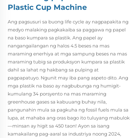
Plastic Cup Machine
Ang pagsusuri sa buong life cycle ay nagpapakita ng
medyo malaking pagkakaiba sa paggawa ng papel
na baso kumpara sa plastik. Ang papel ay
nangangailangan ng halos 4.5 beses na mas
maraming enerhiya at mga sampung beses na mas
maraming tubig sa produksyon kumpara sa plastik
dahil sa lahat ng hakbang sa pulping at
pagpapatuyo. Ngunit may iba pang aspeto dito. Ang
mga plastik na baso ay nagbubunga ng humigit-
kumulang 34 porsyento na mas maraming
greenhouse gases sa kabuuang buhay nila,
pangunahin mula sa pagkuha ng fossil fuels mula sa
lupa, at mahaba ang oras bago ito tuluyang mabulok
—minsan ay higit sa 450 taon! Ayon sa isang
kamakailang pag-aaral sa industriya noong 2024,