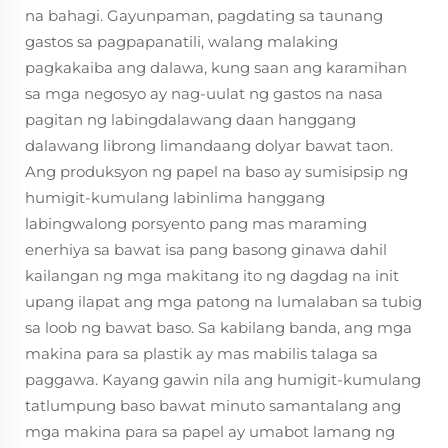
na bahagi. Gayunpaman, pagdating sa taunang
gastos sa pagpapanatili, walang malaking
pagkakaiba ang dalawa, kung saan ang karamihan
sa mga negosyo ay nag-uulat ng gastos na nasa
pagitan ng labingdalawang daan hanggang
dalawang librong limandaang dolyar bawat taon.
Ang produksyon ng papel na baso ay sumisipsip ng
humigit-kumulang labinlima hanggang
labingwalong porsyento pang mas maraming
enerhiya sa bawat isa pang basong ginawa dahil
kailangan ng mga makitang ito ng dagdag na init
upang ilapat ang mga patong na lumalaban sa tubig
sa loob ng bawat baso. Sa kabilang banda, ang mga
makina para sa plastik ay mas mabilis talaga sa
paggawa. Kayang gawin nila ang humigit-kumulang
tatlumpung baso bawat minuto samantalang ang
mga makina para sa papel ay umabot lamang ng