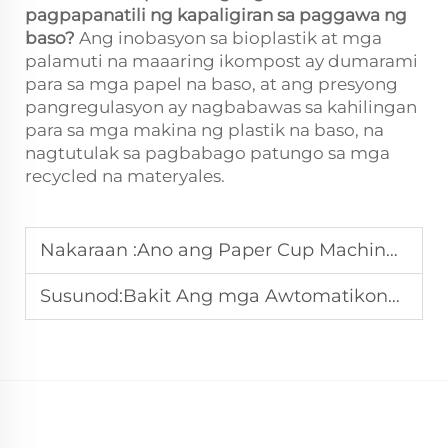
pagpapanatili ng kapaligiran sa paggawa ng
baso?
Ang inobasyon sa bioplastik at mga
palamuti na maaaring ikompost ay dumarami
para sa mga papel na baso, at ang presyong
pangregulasyon ay nagbabawas sa kahilingan
para sa mga makina ng plastik na baso, na
nagtutulak sa pagbabago patungo sa mga
recycled na materyales.
Nakaraan :
Ano ang Paper Cup Machine at Paano Ito Gumagana?
Susunod:
Bakit Ang mga Awtomatikong Makina sa Pagbubuo ng Tasa na Papel ay Perpekto para sa Masalimuot na Produksyon