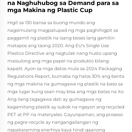
na Naghuhubog sa Demand para sa
mga Makina ng Plastic Cup
Higit sa 130 bansa sa buong mundo ang
nagsimulang magpatupad ng mga paghihigpit sa
paggamit ng plastik na isang beses lang gamitin
matapos ang taong 2020. Ang EU's Single Use
Plastics Directive ang nagtulak nang husto upang
maisulong ang mga papel na produkto bilang
kapalit. Ayon sa mga datos mula sa 2024 Packaging
Regulations Report, bumaba ng halos 30% ang benta
ng mga makina na gumagawa ng plastik na baso sa
mga lugar kung saan may bisa ang mga batas na ito.
Ang ilang tagagawa dati ay gumagawa ng
kagamitang plastik ay subok na ngayon ang recycled
PET at PP na materyales. Gayunpaman, ang proseso
ng pagre-recycle ay nangangailangan ng
napakaraming enerhiya kaya hindi gaanong