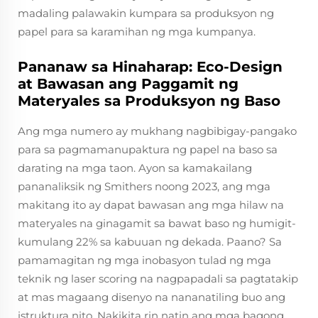
madaling palawakin kumpara sa produksyon ng
papel para sa karamihan ng mga kumpanya.
Pananaw sa Hinaharap: Eco-Design
at Bawasan ang Paggamit ng
Materyales sa Produksyon ng Baso
Ang mga numero ay mukhang nagbibigay-pangako
para sa pagmamanupaktura ng papel na baso sa
darating na mga taon. Ayon sa kamakailang
pananaliksik ng Smithers noong 2023, ang mga
makitang ito ay dapat bawasan ang mga hilaw na
materyales na ginagamit sa bawat baso ng humigit-
kumulang 22% sa kabuuan ng dekada. Paano? Sa
pamamagitan ng mga inobasyon tulad ng mga
teknik ng laser scoring na nagpapadali sa pagtatakip
at mas magaang disenyo na nananatiling buo ang
istruktura nito. Nakikita rin natin ang mga bagong