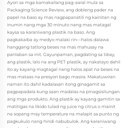
Ayon sa mga kamakailang pag-aaral mula sa
Packaging Science Review, ang dobleng pader na
papel na baso ay mas nagpapanatili ng kainitan ng
inumin nang mga 30 minuto nang mas matagal
kaysa sa karaniwang plastik na baso. Ang
pagkakaiba ay medyo malaki rin—halos dalawa
hanggang tatlong beses na mas mahusay na
panlaban sa init. Gayunpaman, pagdating sa tibay,
ang plastik, lalo na ang PET plastik, ay nakatayo dahil
ito ay kayang magtagal nang halos apat na beses na
mas mataas na presyon bago masira. Makatuwiran
naman ito dahil kadalasan itong ginagamit sa
pagpapadala kung saan madalas na pinagsisilungan
ang mga produkto. Ang plastik ay kayang gamitin sa
matitigas na likido tulad ng juice ng citrus o mainit
na sopang may temperatura na malapit sa punto ng
pagkukulo nang hindi nabubulok. Ang karaniwang