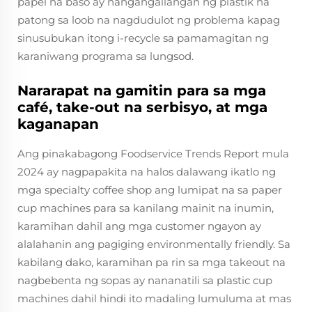
papel na baso ay nangangailangan ng plastik na
patong sa loob na nagdudulot ng problema kapag
sinusubukan itong i-recycle sa pamamagitan ng
karaniwang programa sa lungsod.
Nararapat na gamitin para sa mga
café, take-out na serbisyo, at mga
kaganapan
Ang pinakabagong Foodservice Trends Report mula
2024 ay nagpapakita na halos dalawang ikatlo ng
mga specialty coffee shop ang lumipat na sa paper
cup machines para sa kanilang mainit na inumin,
karamihan dahil ang mga customer ngayon ay
alalahanin ang pagiging environmentally friendly. Sa
kabilang dako, karamihan pa rin sa mga takeout na
nagbebenta ng sopas ay nananatili sa plastic cup
machines dahil hindi ito madaling lumuluma at mas