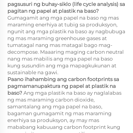
pagsusuri ng buhay-siklo (life cycle analysis) sa
pagitan ng papel at plastik na baso?
Gumagamit ang mga papel na baso ng mas
maraming enerhiya at tubig sa produksyon,
ngunit ang mga plastik na baso ay nagbubuga
ng mas maraming greenhouse gases at
tumatagal nang mas matagal bago mag-
decompose. Maaaring maging carbon neutral
nang mas mabilis ang mga papel na baso
kung susundin ang mga mapagkukunan at
sustainable na gawi.
Paano ihahambing ang carbon footprints sa
pagmamanupaktura ng papel at plastik na
baso?
Ang mga plastik na baso ay naglalabas
ng mas maraming carbon dioxide,
samantalang ang mga papel na baso,
bagaman gumagamit ng mas maraming
enerhiya sa produksyon, ay may mas
mababang kabuuang carbon footprint kung