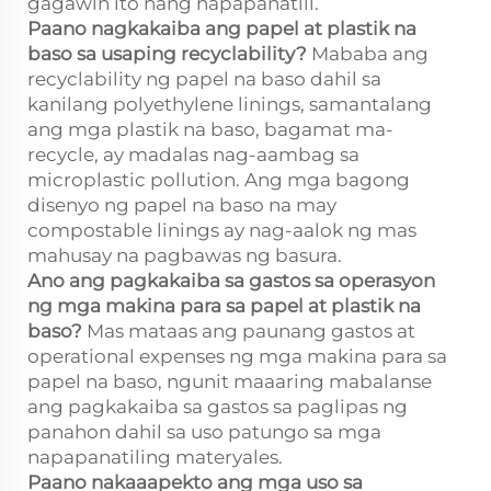
gagawin ito nang napapanatili.
Paano nagkakaiba ang papel at plastik na
baso sa usaping recyclability?
Mababa ang
recyclability ng papel na baso dahil sa
kanilang polyethylene linings, samantalang
ang mga plastik na baso, bagamat ma-
recycle, ay madalas nag-aambag sa
microplastic pollution. Ang mga bagong
disenyo ng papel na baso na may
compostable linings ay nag-aalok ng mas
mahusay na pagbawas ng basura.
Ano ang pagkakaiba sa gastos sa operasyon
ng mga makina para sa papel at plastik na
baso?
Mas mataas ang paunang gastos at
operational expenses ng mga makina para sa
papel na baso, ngunit maaaring mabalanse
ang pagkakaiba sa gastos sa paglipas ng
panahon dahil sa uso patungo sa mga
napapanatiling materyales.
Paano nakaaapekto ang mga uso sa