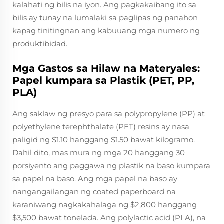
kalahati ng bilis na iyon. Ang pagkakaibang ito sa
bilis ay tunay na lumalaki sa paglipas ng panahon
kapag tinitingnan ang kabuuang mga numero ng
produktibidad.
Mga Gastos sa Hilaw na Materyales:
Papel kumpara sa Plastik (PET, PP,
PLA)
Ang saklaw ng presyo para sa polypropylene (PP) at
polyethylene terephthalate (PET) resins ay nasa
paligid ng $1.10 hanggang $1.50 bawat kilogramo.
Dahil dito, mas mura ng mga 20 hanggang 30
porsiyento ang paggawa ng plastik na baso kumpara
sa papel na baso. Ang mga papel na baso ay
nangangailangan ng coated paperboard na
karaniwang nagkakahalaga ng $2,800 hanggang
$3,500 bawat tonelada. Ang polylactic acid (PLA), na