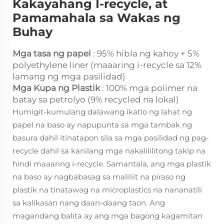
Kakayahang I-recycle, at
Pamamahala sa Wakas ng
Buhay
Mga tasa ng papel
: 95% hibla ng kahoy + 5%
polyethylene liner (maaaring i-recycle sa 12%
lamang ng mga pasilidad)
Mga Kupa ng Plastik
: 100% mga polimer na
batay sa petrolyo (9% recycled na lokal)
Humigit-kumulang dalawang ikatlo ng lahat ng
papel na baso ay napupunta sa mga tambak ng
basura dahil itinatapon sila sa mga pasilidad ng pag-
recycle dahil sa kanilang mga nakalililitong takip na
hindi maaaring i-recycle. Samantala, ang mga plastik
na baso ay nagbabasag sa maliliit na piraso ng
plastik na tinatawag na microplastics na nananatili
sa kalikasan nang daan-daang taon. Ang
magandang balita ay ang mga bagong kagamitan