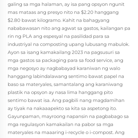
galing sa mga halaman, ay isa pang opsyon ngunit
mas mataas ang presyo nito na $2.20 hanggang
$2.80 bawat kilogramo. Kahit na bahagyang
nababawasan nito ang agwat sa gastos, kailangan pa
rin ng PLA ang espesyal na pasilidad para sa
industriyal na composting upang lubusang mabulok.
Ayon sa isang kamakailang 2023 na pagsusuri sa
mga gastos sa packaging para sa food service, ang
mga negosyo ay nagbabayad karaniwan ng walo
hanggang labindalawang sentimo bawat papel na
baso sa materyales, samantalang ang karaniwang
plastik na opsyon ay nasa lima hanggang pito
sentimo bawat isa. Ang pagbili nang magdamihan
ay tiyak na nakaaapekto sa kita sa aspetong ito.
Gayunpaman, mayroong napansin na pagbabago sa
mga regulasyon kamakailan na pabor sa mga
materyales na maaaring i-recycle o i-compost. Ang