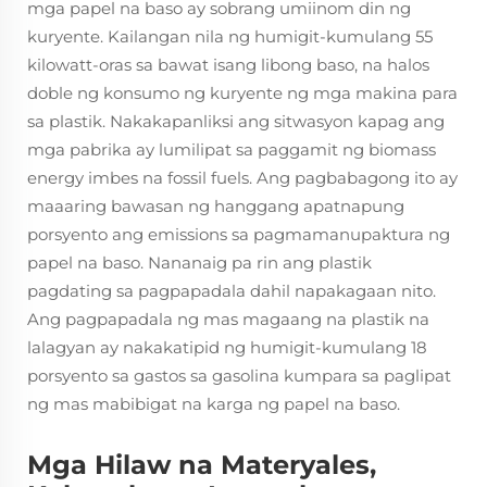
mga papel na baso ay sobrang umiinom din ng
kuryente. Kailangan nila ng humigit-kumulang 55
kilowatt-oras sa bawat isang libong baso, na halos
doble ng konsumo ng kuryente ng mga makina para
sa plastik. Nakakapanliksi ang sitwasyon kapag ang
mga pabrika ay lumilipat sa paggamit ng biomass
energy imbes na fossil fuels. Ang pagbabagong ito ay
maaaring bawasan ng hanggang apatnapung
porsyento ang emissions sa pagmamanupaktura ng
papel na baso. Nananaig pa rin ang plastik
pagdating sa pagpapadala dahil napakagaan nito.
Ang pagpapadala ng mas magaang na plastik na
lalagyan ay nakakatipid ng humigit-kumulang 18
porsyento sa gastos sa gasolina kumpara sa paglipat
ng mas mabibigat na karga ng papel na baso.
Mga Hilaw na Materyales,