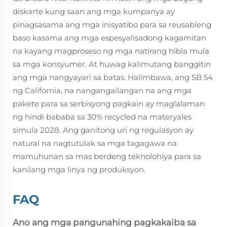
diskarte kung saan ang mga kumpanya ay
pinagsasama ang mga inisyatibo para sa reusableng
baso kasama ang mga espesyalisadong kagamitan
na kayang magproseso ng mga natirang hibla mula
sa mga konsyumer. At huwag kalimutang banggitin
ang mga nangyayari sa batas. Halimbawa, ang SB 54
ng California, na nangangailangan na ang mga
pakete para sa serbisyong pagkain ay maglalaman
ng hindi bababa sa 30% recycled na materyales
simula 2028. Ang ganitong uri ng regulasyon ay
natural na nagtutulak sa mga tagagawa na
mamuhunan sa mas berdeng teknolohiya para sa
kanilang mga linya ng produksyon.
FAQ
Ano ang mga pangunahing pagkakaiba sa