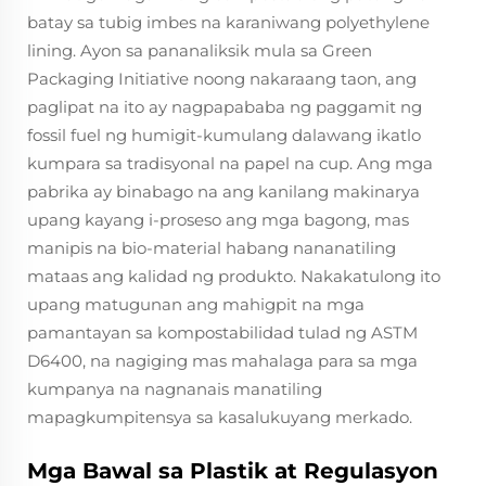
batay sa tubig imbes na karaniwang polyethylene
lining. Ayon sa pananaliksik mula sa Green
Packaging Initiative noong nakaraang taon, ang
paglipat na ito ay nagpapababa ng paggamit ng
fossil fuel ng humigit-kumulang dalawang ikatlo
kumpara sa tradisyonal na papel na cup. Ang mga
pabrika ay binabago na ang kanilang makinarya
upang kayang i-proseso ang mga bagong, mas
manipis na bio-material habang nananatiling
mataas ang kalidad ng produkto. Nakakatulong ito
upang matugunan ang mahigpit na mga
pamantayan sa kompostabilidad tulad ng ASTM
D6400, na nagiging mas mahalaga para sa mga
kumpanya na nagnanais manatiling
mapagkumpitensya sa kasalukuyang merkado.
Mga Bawal sa Plastik at Regulasyon